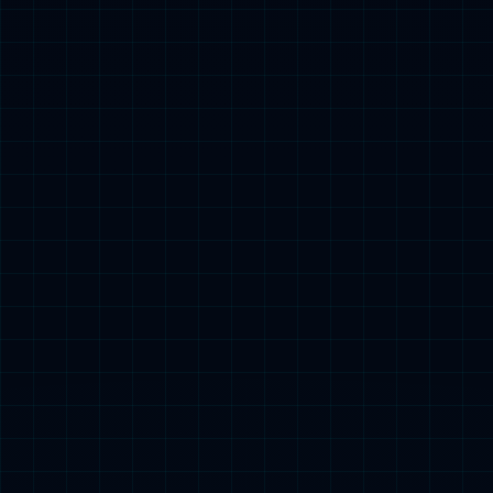
🎮
电子游戏
上千款爆分电子游戏，涵盖捕鱼、老虎机、棋牌等热门品
类，国际顶级游戏供应商技术支持，体验极致。
战略
合作伙伴
与全球顶尖视讯公司、VR公司、真人娱乐机构携手共赢。
🎯 视讯科技
🥽 VR未来
🎰 真人娱乐
🎮 游戏星球