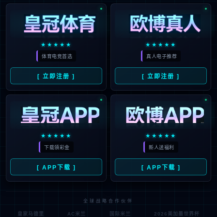
关于
KU酷游
专业视讯娱乐真人平台，vr娱乐、电子游戏、真人娱乐资讯与
用户互动于一体，打造沉浸式娱乐体验。
KU酷游
是国际领先的视讯娱乐与游戏平台，经
国际权威认证，技术安全秒速、画面流畅不卡顿。
我们致力于为全球用户提供高清游戏、轮盘、骰宝
等视讯直播，以及上千款爆分电子、捕鱼、老虎游
戏。
平台秉承「公平公正」原则，打造最值得信赖的娱乐体验。
🎯 国际认证
🛡️ 安全秒速
🎰 千款游戏