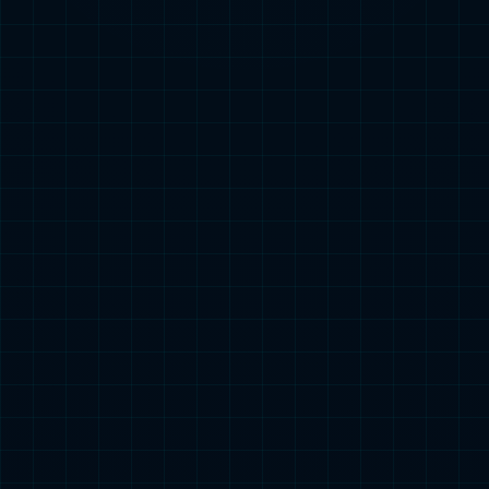
真人直播 · 全球娱乐
24小时不间断真人直播
客户
反馈
来自真实用户的评价与心声。
张先生
张
⭐ ⭐ ⭐ ⭐ ⭐
"平台视讯非常流畅，荷官专业又亲切，轮盘游戏体验太棒
了！强烈推荐！" 😊