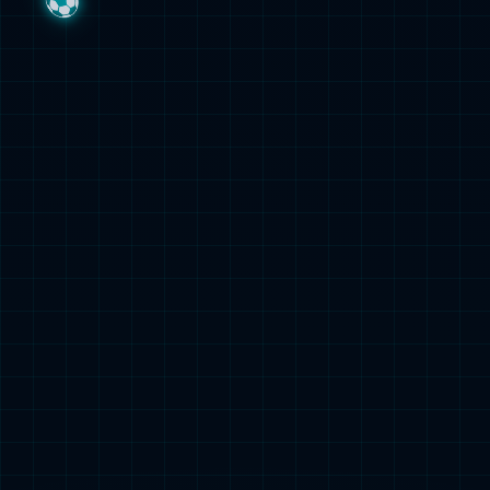
糖果风暴 · 爆分连连
4
龙珠传奇 · 电子彩票
5
🥽 VR娱乐排行榜
VR太空探险 · 互动
1
虚拟赛马 · 实景
2
VR足球 · 沉浸体验
3
虚拟赛车 · 极速
4
VR射击 · 战场还原
5
📹 真人直播间