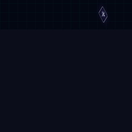
sdzhongqiao.com
🏆 电子竞技与博彩
电竞产业发展与娱乐融合趋势
联系
我们
随时为您服务，期待您的咨询与合作。
📞
电话
400-888-6688
24小时客服热线