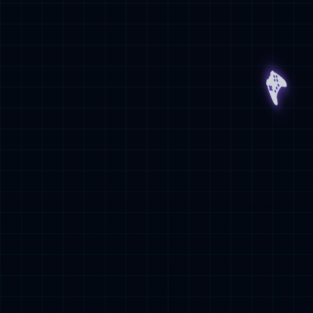
1,280
+
560
万+
在职员工
忠实顾客
98
%
36
+
客户满意度
合作国家
核心
服务项目
VR娱乐 · 真人视讯 · 电子游戏 三大核心板块，引领行业前沿。