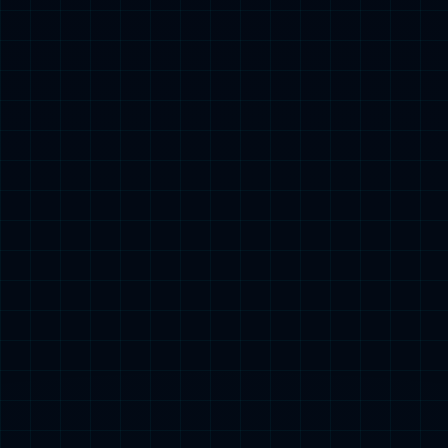
📹 视讯互动
🏆 体育竞技
🕹️ 电子先锋
🎲 博彩视界
🛡️ 安全认证
🌐 国际视讯
💎 钻石娱乐
🚀 未来科技
🔥 热门
推荐
真人娱乐推荐 · 电子游戏排行榜 · VR娱乐排行榜 · 真人直播间列
表