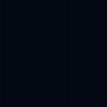
sdzhongqiao.com
视讯娱乐
高清视讯技术升级
4K画质，零延迟互动体验
娱乐
百科
电子游戏 · VR互动 · 真人娱乐 · 视讯技术 专业知识。
sdzhongqiao.com