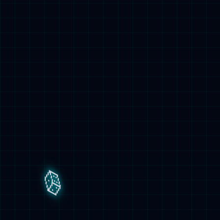
🥽
VR娱乐
沉浸式虚拟现实娱乐体验，360°全景互动，尖端VR技术打
造身临其境的游戏世界，感受前所未有的视觉冲击。
📹
真人视讯
高清真人视讯直播，专业荷官实时互动，轮盘、骰宝、百家
乐等经典游戏，画面流畅零延迟，公平公正。